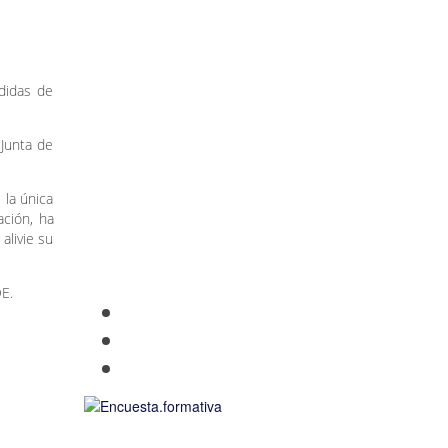
didas de
 Junta de
 la única
ación, ha
alivie su
OE.