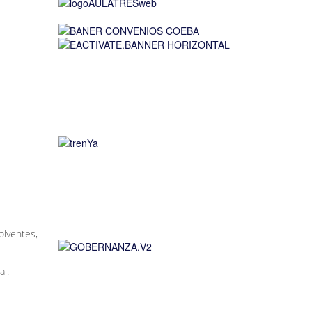
olventes,
al.