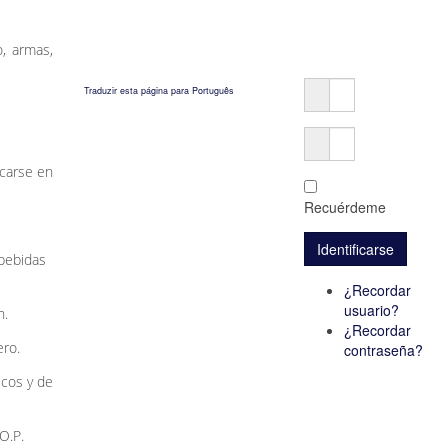
o, armas,
Traduzir esta página para Português
icarse en
Recuérdeme
 bebidas
¿Recordar
usuario?
n.
¿Recordar
ero.
contraseña?
icos y de
O.P.