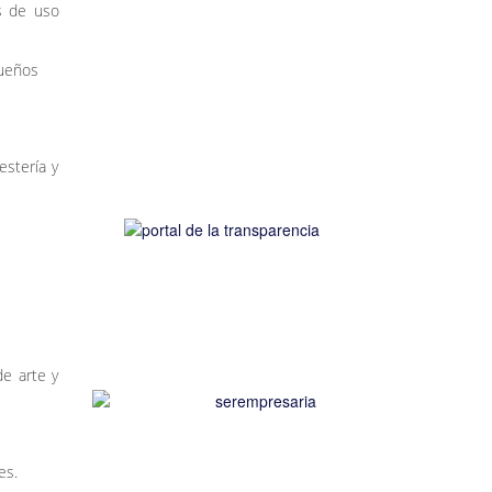
os de uso
queños
estería y
de arte y
es.