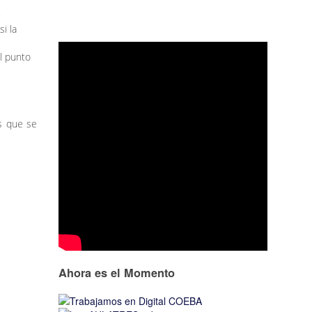
9
i la
l punto
es que se
Ahora es el Momento