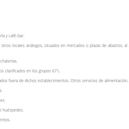
ía y café-bar.
 otros locales análogos, situados en mercados o plazas de abastos, al a
chaterías.
os clasificados en los grupos 671,
ados fuera de dichos establecimientos. Otros servicios de alimentación.
s.
es.
de huéspedes.
entos.