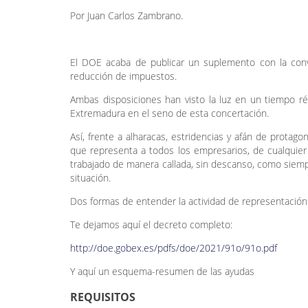
Por Juan Carlos Zambrano.
El DOE acaba de publicar un suplemento con la con
reducción de impuestos.
Ambas disposiciones han visto la luz en un tiempo réc
Extremadura en el seno de esta concertación.
Así, frente a alharacas, estridencias y afán de protag
que representa a todos los empresarios, de cualquier s
trabajado de manera callada, sin descanso, como siemp
situación.
Dos formas de entender la actividad de representación e
Te dejamos aquí el decreto completo:
http://doe.gobex.es/pdfs/doe/2021/91o/91
o.pdf
Y aquí un esquema-resumen de las ayudas
REQUISITOS