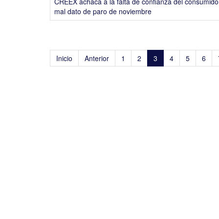
CREEX achaca a la falta de confianza del consumidor,
mal dato de paro de noviembre
Inicio
Anterior
1
2
3
4
5
6