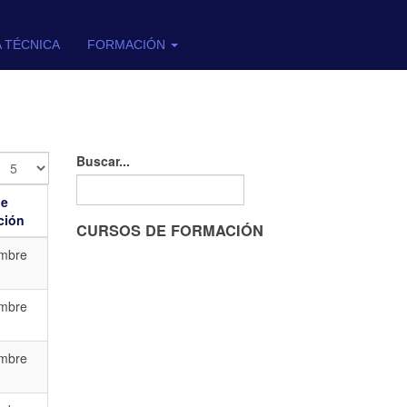
A TÉCNICA
FORMACIÓN
Buscar...
de
ción
CURSOS DE FORMACIÓN
embre
embre
embre