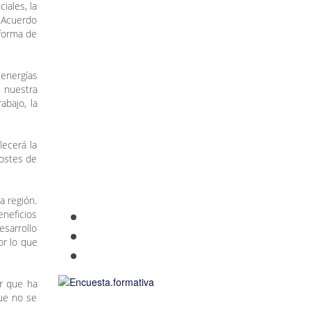
iales, la
 Acuerdo
 forma de
 energías
n nuestra
abajo, la
lecerá la
costes de
a región.
neficios
sarrollo
or lo que
or que ha
que no se