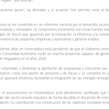
 legales” que existían.
ueramos poner”, ha afirmado, y el acuerdo “nos permite mirar al fu
a se ha convertido en un referente nacional por el desarrollo ocurri
ternativas y renovables. El compromiso extremeño con estas fuentes en
as de futuro que apuestan por la innovación, la eficiencia y la compet
 pervivencia de pequeñas empresas y autónomos y generar empleo.
óximos años en Extremadura está pendiente de que el Gobierno central
n la Comunidad Autónoma están en marcha proyectos capaces de gener
00 megavatios en el años 2030.
voluntades y dinamizar la aportación de propuestas y soluciones por
fuerce como una opción de presente y de futuro y se convierta en u
aportará eficiencia, facilitando la integración de las energías renovab
r el autoconsumo en Extremadura, está plenamente justificado que t
as del sector privado impulsen de forma decidida el desarrollo de este
ación. Su contribución a la consecución de los objetivos europeos est