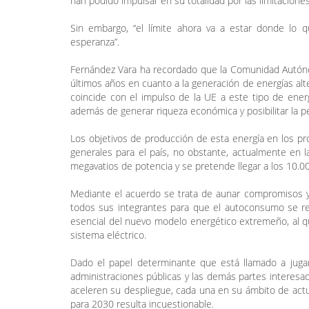
han podido impulsar en su totalidad por las limitaciones
Sin embargo, “el límite ahora va a estar donde lo q
esperanza”.
Fernández Vara ha recordado que la Comunidad Autónom
últimos años en cuanto a la generación de energías al
coincide con el impulso de la UE a este tipo de energí
además de generar riqueza económica y posibilitar la
Los objetivos de producción de esta energía en los pr
generales para el país, no obstante, actualmente e
megavatios de potencia y se pretende llegar a los 10.0
Mediante el acuerdo se trata de aunar compromisos y 
todos sus integrantes para que el autoconsumo se re
esencial del nuevo modelo energético extremeño, al que 
sistema eléctrico.
Dado el papel determinante que está llamado a juga
administraciones públicas y las demás partes interesad
aceleren su despliegue, cada una en su ámbito de actu
para 2030 resulta incuestionable.