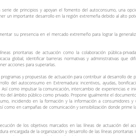
serie de principios y apoyan el fomento del autoconsumo, una opció
r un importante desarrollo en la región extremeña debido al alto pot
mentar su presencia en el mercado extremeño para lograr la generali
eas prioritarias de actuación como la colaboración pública-privada
cia global; identificar barreras normativas y administrativas que difi
er acciones para superarlas.
programas y propuestas de actuación para contribuir al desarrollo de 
arrollo del autoconsumo en Extremadura: incentivos, ayudas, bonifica
c. Así como impulsar la comunicación, intercambio de experiencias e inic
tanto del ámbito público como privado. Propone igualmente el document
sumo, incidiendo en la formación y la información a consumidores y 
así como en campañas de comunicación y sensibilización donde prime la
secución de los objetivos marcados en las líneas de actuación del a
a encargada de la organización y desarrollo de las líneas prioritarias 