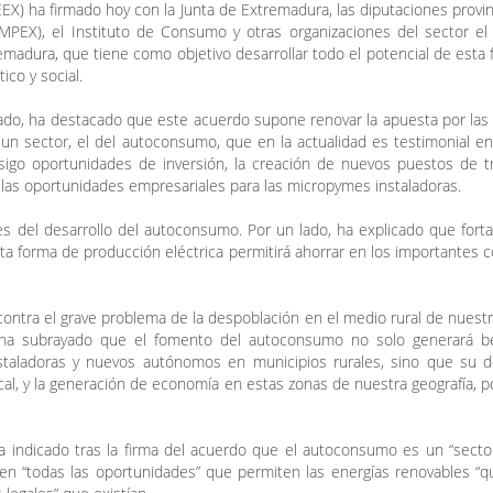
) ha firmado hoy con la Junta de Extremadura, las diputaciones provinc
MPEX), el Instituto de Consumo y otras organizaciones del sector el
adura, que tiene como objetivo desarrollar todo el potencial de esta
co y social.
inado, ha destacado que este acuerdo supone renovar la apuesta por las
un sector, el del autoconsumo, que en la actualidad es testimonial e
sigo oportunidades de inversión, la creación de nuevos puestos de tr
 las oportunidades empresariales para las micropymes instaladoras.
 del desarrollo del autoconsumo. Por un lado, ha explicado que forta
 forma de producción eléctrica permitirá ahorrar en los importantes 
contra el grave problema de la despoblación en el medio rural de nuestr
X ha subrayado que el fomento del autoconsumo no solo generará be
taladoras y nuevos autónomos en municipios rurales, sino que su de
local, y la generación de economía en estas zonas de nuestra geografía, p
ha indicado tras la firma del acuerdo que el autoconsumo es un “sect
hen “todas las oportunidades” que permiten las energías renovables “