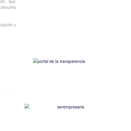
ón., que
toconsumo
olución y