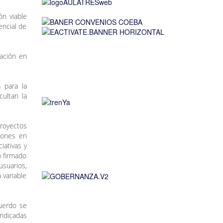
n viable
encial de
zación en
 para la
cultan la
proyectos
ciones en
iativas y
o firmado
usuarios,
 variable
cuerdo se
indicadas