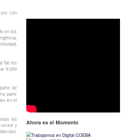
turo con
do en los
ergéticas
itividad,
 fije los
ar 8.000
 parte de
na parte
les en el
odas las
Ahora es el Momento
 sector y
ablecidos