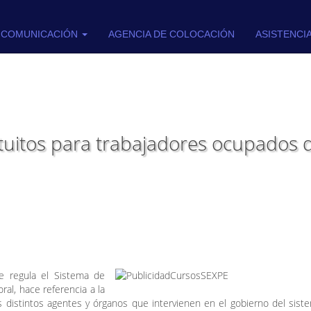
COMUNICACIÓN
AGENCIA DE COLOCACIÓN
ASISTENCI
atuitos para trabajadores ocupados 
e regula el Sistema de
ral, hace referencia a la
 distintos agentes y órganos que intervienen en el gobierno del sist