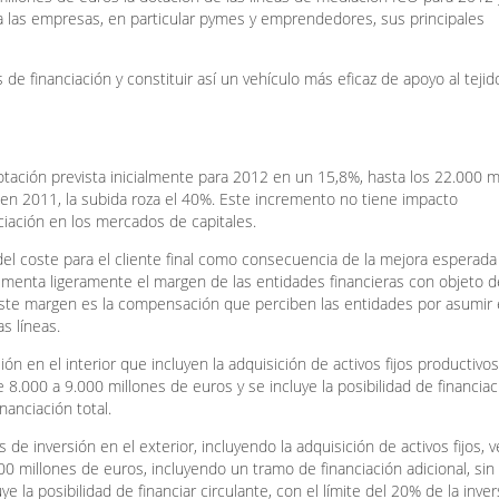
ión a las empresas, en particular pymes y emprendedores, sus principales
 de financiación y constituir así un vehículo más eficaz de apoyo al tejid
dotación prevista inicialmente para 2012 en un 15,8%, hasta los 22.000 m
s en 2011, la subida roza el 40%. Este incremento no tiene impacto
ciación en los mercados de capitales.
el coste para el cliente final como consecuencia de la mejora esperada
rementa ligeramente el margen de las entidades financieras con objeto d
. Este margen es la compensación que perciben las entidades por asumir 
s líneas.
ón en el interior que incluyen la adquisición de activos fijos productivos
8.000 a 9.000 millones de euros y se incluye la posibilidad de financia
nanciación total.
 de inversión en el exterior, incluyendo la adquisición de activos fijos, 
00 millones de euros, incluyendo un tramo de financiación adicional, sin
e la posibilidad de financiar circulante, con el límite del 20% de la inve