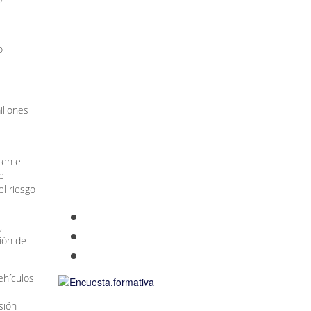
o
illones
 en el
e
el riesgo
,
ción de
vehículos
rsión