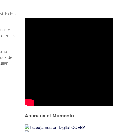
stricción
omos y
 de euros
Como
tock de
iler.
Ahora es el Momento